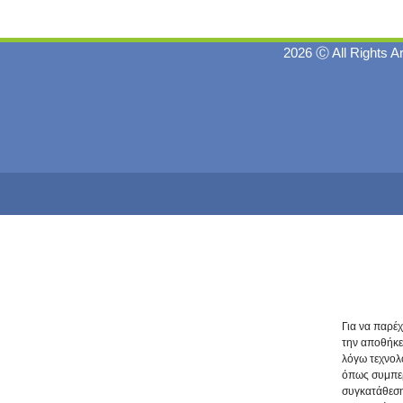
2026 Ⓒ All Rights A
Για να παρέ
την αποθήκε
λόγω τεχνολ
όπως συμπερ
συγκατάθεση