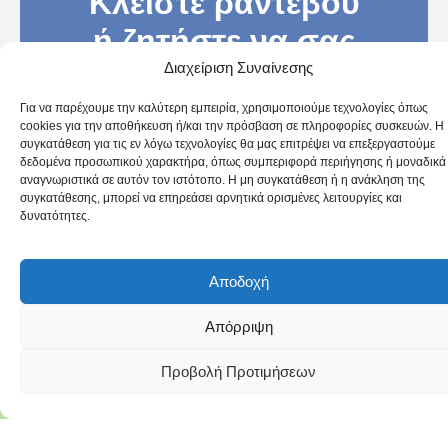
Κλείστε ραντεβού
ή ζητήστε να σας
Διαχείριση Συναίνεσης
καλέσουμε
για μια δωρεάν
Για να παρέχουμε την καλύτερη εμπειρία, χρησιμοποιούμε τεχνολογίες όπως
cookies για την αποθήκευση ή/και την πρόσβαση σε πληροφορίες συσκευών. Η
συγκατάθεση για τις εν λόγω τεχνολογίες θα μας επιτρέψει να επεξεργαστούμε
εκτίμηση
δεδομένα προσωπικού χαρακτήρα, όπως συμπεριφορά περιήγησης ή μοναδικά
αναγνωριστικά σε αυτόν τον ιστότοπο. Η μη συγκατάθεση ή η ανάκληση της
συγκατάθεσης, μπορεί να επηρεάσει αρνητικά ορισμένες λειτουργίες και
δυνατότητες.
Αποδοχή
Απόρριψη
Προβολή Προτιμήσεων
Antismoking